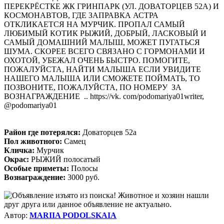
ПЕРЕКРЁСТКЕ ЖК ГРИНПАРК (УЛ. ДОВАТОРЦЕВ 52А) И
КОСМОНАВТОВ, ГДЕ ЗАПРАВКА АСТРА
ОТКЛИКАЕТСЯ НА МУРЧИК. ПРОПАЛ САМЫЙ
ЛЮБИМЫЙ КОТИК РЫЖИЙ, ДОБРЫЙ, ЛАСКОВЫЙ И
САМЫЙ ДОМАШНИЙ МАЛЫШ, МОЖЕТ ПУГАТЬСЯ
ШУМА. СКОРЕЕ ВСЕГО СВЯЗАНО С ГОРМОНАМИ И
ОХОТОЙ, УБЕЖАЛ ОЧЕНЬ БЫСТРО. ПОМОГИТЕ,
ПОЖАЛУЙСТА, НАЙТИ МАЛЫША ЕСЛИ УВИДИТЕ
НАШЕГО МАЛЫША ИЛИ СМОЖЕТЕ ПОЙМАТЬ, ТО
ПОЗВОНИТЕ, ПОЖАЛУЙСТА, ПО НОМЕРУ ЗА
ВОЗНАГРАЖДЕНИЕ .. https://vk. com/podomariya01writer,
@podomariya01
Район где потерялся:
Доваторцев 52а
Пол животного:
Самец
Кличка:
Мурчик
Окрас:
РЫЖИЙ полосатый
Особые приметы:
Полосы
Вознаграждение:
3000 руб.
Автор:
MARIIA PODOLSKAIA