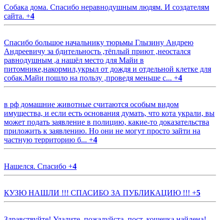
Собака дома. Спасибо неравнодушным людям. И создателям
сайта.
+
4
Спасибо большое начальнику тюрьмы Глызину Андрею
Андреевичу за бдительность ,тёплый приют ,неостался
равнодушным ,а нашёл место для Майи в
питомнике,накормил,укрыл от дождя и отдельной клетке для
собак.Майи пошло на пользу ,проведя меньше с...
+
4
в рф домашние животные считаются особым видом
имущества, и если есть основания думать, что кота украли, вы
может подать заявление в полицию, какие-то доказательства
приложить к заявлению. Но они не могут просто зайти на
частную территорию б...
+
4
Нашелся. Спасибо
+
4
КУЗЮ НАШЛИ !!! СПАСИБО ЗА ПУБЛИКАЦИЮ !!!
+
5
Здравствуйте! Удалите, пожалуйста, пост, кошечка найдена!