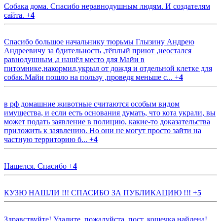
Собака дома. Спасибо неравнодушным людям. И создателям
сайта.
+
4
Спасибо большое начальнику тюрьмы Глызину Андрею
Андреевичу за бдительность ,тёплый приют ,неостался
равнодушным ,а нашёл место для Майи в
питомнике,накормил,укрыл от дождя и отдельной клетке для
собак.Майи пошло на пользу ,проведя меньше с...
+
4
в рф домашние животные считаются особым видом
имущества, и если есть основания думать, что кота украли, вы
может подать заявление в полицию, какие-то доказательства
приложить к заявлению. Но они не могут просто зайти на
частную территорию б...
+
4
Нашелся. Спасибо
+
4
КУЗЮ НАШЛИ !!! СПАСИБО ЗА ПУБЛИКАЦИЮ !!!
+
5
Здравствуйте! Удалите, пожалуйста, пост, кошечка найдена!