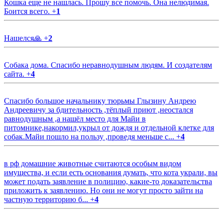
Кошка еще не нашлась. Прошу все помочь. Она нелюдимая.
Боится всего.
+
1
Нашелся🙏
+
2
Собака дома. Спасибо неравнодушным людям. И создателям
сайта.
+
4
Спасибо большое начальнику тюрьмы Глызину Андрею
Андреевичу за бдительность ,тёплый приют ,неостался
равнодушным ,а нашёл место для Майи в
питомнике,накормил,укрыл от дождя и отдельной клетке для
собак.Майи пошло на пользу ,проведя меньше с...
+
4
в рф домашние животные считаются особым видом
имущества, и если есть основания думать, что кота украли, вы
может подать заявление в полицию, какие-то доказательства
приложить к заявлению. Но они не могут просто зайти на
частную территорию б...
+
4