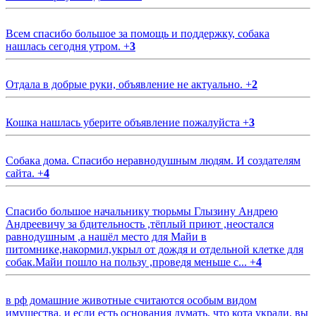
Всем спасибо большое за помощь и поддержку, собака
нашлась сегодня утром.
+
3
Отдала в добрые руки, объявление не актуально.
+
2
Кошка нашлась уберите объявление пожалуйста
+
3
Собака дома. Спасибо неравнодушным людям. И создателям
сайта.
+
4
Спасибо большое начальнику тюрьмы Глызину Андрею
Андреевичу за бдительность ,тёплый приют ,неостался
равнодушным ,а нашёл место для Майи в
питомнике,накормил,укрыл от дождя и отдельной клетке для
собак.Майи пошло на пользу ,проведя меньше с...
+
4
в рф домашние животные считаются особым видом
имущества, и если есть основания думать, что кота украли, вы