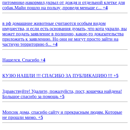
питомнике,накормил,укрыл от дождя и отдельной клетке для
собак.Майи пошло на пользу ,проведя меньше с...
+
4
в рф домашние животные считаются особым видом
имущества, и если есть основания думать, что кота украли, вы
может подать заявление в полицию, какие-то доказательства
приложить к заявлению. Но они не могут просто зайти на
частную территорию б...
+
4
Нашелся. Спасибо
+
4
КУЗЮ НАШЛИ !!! СПАСИБО ЗА ПУБЛИКАЦИЮ !!!
+
5
Здравствуйте! Удалите, пожалуйста, пост, кошечка найдена!
Большое спасибо за помощь
+
5
Мопсик дома, спасибо сайту и прекрасным людям. Которые
не прошли мимо.
+
5