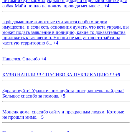
питомнике,накормил,укрыл от дождя и отдельной клетке для
собак.Майи пошло на пользу ,проведя меньше с...
+
4
в рф домашние животные считаются особым видом
имущества, и если есть основания думать, что кота украли, вы
может подать заявление в полицию, какие-то доказательства
приложить к заявлению. Но они не могут просто зайти на
частную территорию б...
+
4
Нашелся. Спасибо
+
4
КУЗЮ НАШЛИ !!! СПАСИБО ЗА ПУБЛИКАЦИЮ !!!
+
5
Здравствуйте! Удалите, пожалуйста, пост, кошечка найдена!
Большое спасибо за помощь
+
5
Мопсик дома, спасибо сайту и прекрасным людям. Которые
не прошли мимо.
+
5