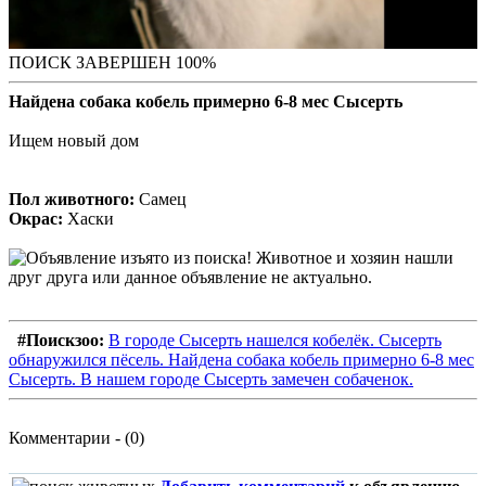
ПОИСК ЗАВЕРШЕН 100%
Найдена собака кобель примерно 6-8 мес Сысерть
Ищем новый дом
Пол животного:
Самец
Окрас:
Хаски
#Поискзоо:
В городе Сысерть нашелся кобелёк. Сысерть
обнаружился пёсель. Найдена собака кобель примерно 6-8 мес
Сысерть. В нашем городе Сысерть замечен собаченок.
Комментарии - (0)