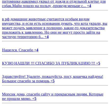
питомнике,накормил,укрыл от дождя и отдельной клетке для
собак.Майи пошло на пользу ,проведя меньше с...
+
4
в рф домашние животные считаются особым видом
имущества, и если есть основания думать, что кота украли, вы
может подать заявление в полицию, какие-то доказательства
приложить к заявлению. Но они не могут просто зайти на
частную территорию б...
+
4
Нашелся. Спасибо
+
4
КУЗЮ НАШЛИ !!! СПАСИБО ЗА ПУБЛИКАЦИЮ !!!
+
5
Здравствуйте! Удалите, пожалуйста, пост, кошечка найдена!
Большое спасибо за помощь
+
5
Мопсик дома, спасибо сайту и прекрасным людям. Которые
не прошли мимо.
+
5