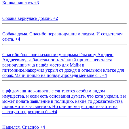
Кошка нашлась
+
3
Собака вернулась домой.
+
2
Собака дома. Спасибо неравнодушным людям. И создателям
сайта.
+
4
Спасибо большое начальнику тюрьмы Глызину Андрею
Андреевичу за бдительность ,тёплый приют ,неостался
равнодушным ,а нашёл место для Майи в
питомнике,накормил,укрыл от дождя и отдельной клетке для
собак.Майи пошло на пользу ,проведя меньше с...
+
4
в рф домашние животные считаются особым видом
имущества, и если есть основания думать, что кота украли, вы
может подать заявление в полицию, какие-то доказательства
приложить к заявлению. Но они не могут просто зайти на
частную территорию б...
+
4
Нашелся. Спасибо
+
4