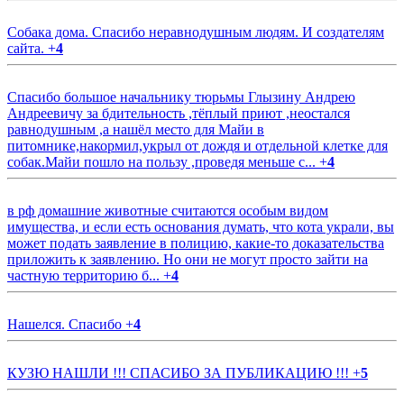
Собака дома. Спасибо неравнодушным людям. И создателям
сайта.
+
4
Спасибо большое начальнику тюрьмы Глызину Андрею
Андреевичу за бдительность ,тёплый приют ,неостался
равнодушным ,а нашёл место для Майи в
питомнике,накормил,укрыл от дождя и отдельной клетке для
собак.Майи пошло на пользу ,проведя меньше с...
+
4
в рф домашние животные считаются особым видом
имущества, и если есть основания думать, что кота украли, вы
может подать заявление в полицию, какие-то доказательства
приложить к заявлению. Но они не могут просто зайти на
частную территорию б...
+
4
Нашелся. Спасибо
+
4
КУЗЮ НАШЛИ !!! СПАСИБО ЗА ПУБЛИКАЦИЮ !!!
+
5