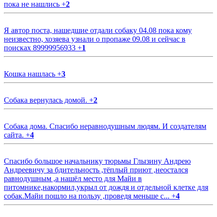
пока не нашлись
+
2
Я автор поста, нашедшие отдали собаку 04.08 пока кому
неизвестно, хозяева узнали о пропаже 09.08 и сейчас в
поисках 89999956933
+
1
Кошка нашлась
+
3
Собака вернулась домой.
+
2
Собака дома. Спасибо неравнодушным людям. И создателям
сайта.
+
4
Спасибо большое начальнику тюрьмы Глызину Андрею
Андреевичу за бдительность ,тёплый приют ,неостался
равнодушным ,а нашёл место для Майи в
питомнике,накормил,укрыл от дождя и отдельной клетке для
собак.Майи пошло на пользу ,проведя меньше с...
+
4