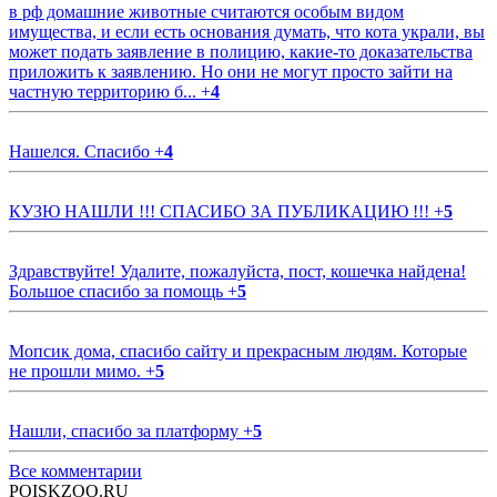
в рф домашние животные считаются особым видом
имущества, и если есть основания думать, что кота украли, вы
может подать заявление в полицию, какие-то доказательства
приложить к заявлению. Но они не могут просто зайти на
частную территорию б...
+
4
Нашелся. Спасибо
+
4
КУЗЮ НАШЛИ !!! СПАСИБО ЗА ПУБЛИКАЦИЮ !!!
+
5
Здравствуйте! Удалите, пожалуйста, пост, кошечка найдена!
Большое спасибо за помощь
+
5
Мопсик дома, спасибо сайту и прекрасным людям. Которые
не прошли мимо.
+
5
Нашли, спасибо за платформу
+
5
Все комментарии
POISKZOO.RU