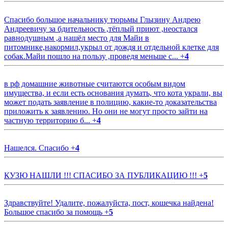
Спасибо большое начальнику тюрьмы Глызину Андрею
Андреевичу за бдительность ,тёплый приют ,неостался
равнодушным ,а нашёл место для Майи в
питомнике,накормил,укрыл от дождя и отдельной клетке для
собак.Майи пошло на пользу ,проведя меньше с...
+
4
в рф домашние животные считаются особым видом
имущества, и если есть основания думать, что кота украли, вы
может подать заявление в полицию, какие-то доказательства
приложить к заявлению. Но они не могут просто зайти на
частную территорию б...
+
4
Нашелся. Спасибо
+
4
КУЗЮ НАШЛИ !!! СПАСИБО ЗА ПУБЛИКАЦИЮ !!!
+
5
Здравствуйте! Удалите, пожалуйста, пост, кошечка найдена!
Большое спасибо за помощь
+
5