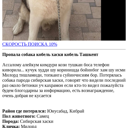
С
КОРОСТЬ ПОИСКА 10%
Пропала собака кобель хаски кобель Ташкент
Ассалому алейкум кимдури кози тушкан боса телефон
киворила... кучук худди шу коринишда бойинбог хам шу исми
Милорд тишламиди, топканга суйинчисиям бор. Потерялась
собака парода сибирская хаски, говорят что видели последний
раз около бетонки уч кахрамон если кто-то видел пожалуйста
будем блогодарны за информацию, есть вознаграждение,
очень добрая не кусается
Район где потерялся:
Юнусабад, Кибрай
Пол животного:
Самец
Порода:
Сибирская хаски
Кличка:
Милорд