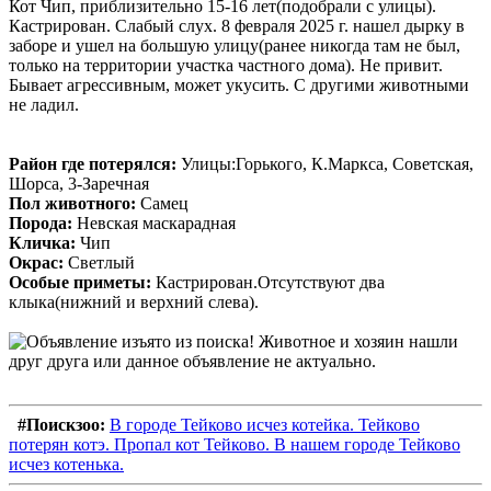
Кот Чип, приблизительно 15-16 лет(подобрали с улицы).
Кастрирован. Слабый слух. 8 февраля 2025 г. нашел дырку в
заборе и ушел на большую улицу(ранее никогда там не был,
только на территории участка частного дома). Не привит.
Бывает агрессивным, может укусить. С другими животными
не ладил.
Район где потерялся:
Улицы:Горького, К.Маркса, Советская,
Шорса, 3-Заречная
Пол животного:
Самец
Порода:
Невская маскарадная
Кличка:
Чип
Окрас:
Светлый
Особые приметы:
Кастрирован.Отсутствуют два
клыка(нижний и верхний слева).
#Поискзоо:
В городе Тейково исчез котейка. Тейково
потерян котэ. Пропал кот Тейково. В нашем городе Тейково
исчез котенька.