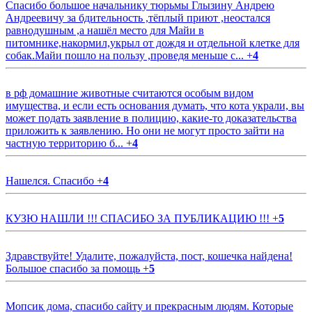
Спасибо большое начальнику тюрьмы Глызину Андрею
Андреевичу за бдительность ,тёплый приют ,неостался
равнодушным ,а нашёл место для Майи в
питомнике,накормил,укрыл от дождя и отдельной клетке для
собак.Майи пошло на пользу ,проведя меньше с...
+
4
в рф домашние животные считаются особым видом
имущества, и если есть основания думать, что кота украли, вы
может подать заявление в полицию, какие-то доказательства
приложить к заявлению. Но они не могут просто зайти на
частную территорию б...
+
4
Нашелся. Спасибо
+
4
КУЗЮ НАШЛИ !!! СПАСИБО ЗА ПУБЛИКАЦИЮ !!!
+
5
Здравствуйте! Удалите, пожалуйста, пост, кошечка найдена!
Большое спасибо за помощь
+
5
Мопсик дома, спасибо сайту и прекрасным людям. Которые