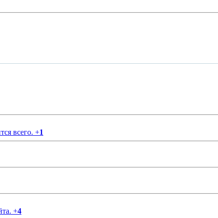
тся всего.
+
1
йта.
+
4