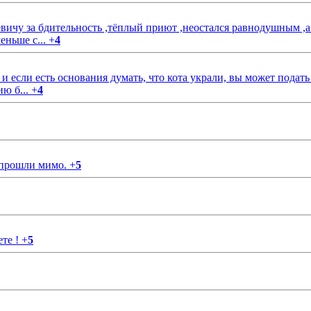
чу за бдительность ,тёплый приют ,неостался равнодушным ,а
еньше с...
+
4
если есть основания думать, что кота украли, вы может подать
ию б...
+
4
 прошли мимо.
+
5
ете !
+
5