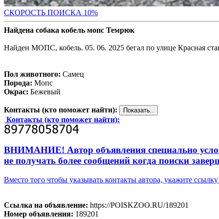
С
КОРОСТЬ ПОИСКА 10%
Найдена собака кобель мопс Темрюк
Найден МОПС, кобель. 05. 06. 2025 бегал по улице Красная ст
Пол животного:
Самец
Порода:
Мопс
Окрас:
Бежевый
Контакты (кто поможет найти):
Контакты (кто поможет найти):
ВНИМАНИЕ! Автор объявления специально усложни
не получать более сообщений когда поиски завер
Вместо того чтобы указывать контакты автора, укажите ссыл
Ссылка на объявление:
https://POISKZOO.RU/189201
Номер объявления:
189201