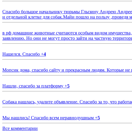
Спасибо большое начальнику тюрьмы Глызину Андрею Андрееви
и отдельной клетке для собак.Майи пошло на пользу ,проведя м
в рф домашние животные считаются особым видом имущества, и 
заявлению. Но они не могут просто зайти на частную территор
Нашелся. Спасибо
+
4
Мопсик дома, спасибо сайту и прекрасным людям. Которые не
Нашли, спасибо за платформу
+
5
Собака нашлась, удалите объявление. Спасибо за то, что работа
Мы нашлись! Спасибо всем неравнодушным
+
5
Все комментарии