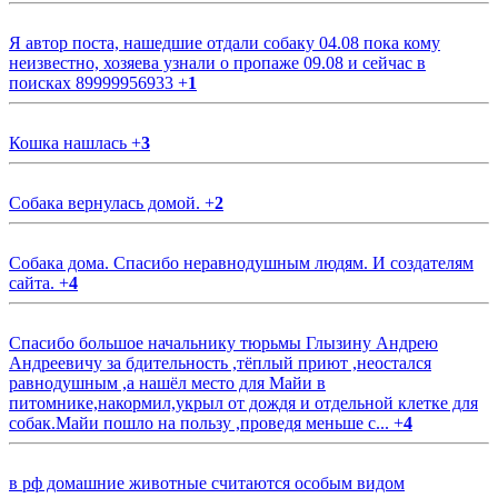
Я автор поста, нашедшие отдали собаку 04.08 пока кому
неизвестно, хозяева узнали о пропаже 09.08 и сейчас в
поисках 89999956933
+
1
Кошка нашлась
+
3
Собака вернулась домой.
+
2
Собака дома. Спасибо неравнодушным людям. И создателям
сайта.
+
4
Спасибо большое начальнику тюрьмы Глызину Андрею
Андреевичу за бдительность ,тёплый приют ,неостался
равнодушным ,а нашёл место для Майи в
питомнике,накормил,укрыл от дождя и отдельной клетке для
собак.Майи пошло на пользу ,проведя меньше с...
+
4
в рф домашние животные считаются особым видом