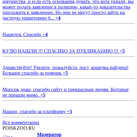
имущества, и если есть основания думать, что кота украли, вы
может подать заявление в полицию, какие-то доказательства
приложить к заявлению. Но они не могут просто зайти на
частную территорию б...
+
4
Нашелся. Спасибо
+
4
КУЗЮ НАШЛИ !!! СПАСИБО ЗА ПУБЛИКАЦИЮ !!!
+
5
Здравствуйте! Удалите, пожалуйста, пост, кошечка найдена!
Большое спасибо за помощь
+
5
Мопсик дома, спасибо сайту и прекрасным людям. Которые
не прошли мимо.
+
5
Нашли, спасибо за платформу
+
5
Все комментарии
POISKZOO.RU
Модератор