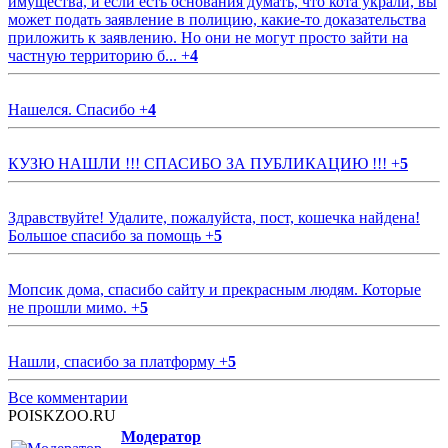
имущества, и если есть основания думать, что кота украли, вы
может подать заявление в полицию, какие-то доказательства
приложить к заявлению. Но они не могут просто зайти на
частную территорию б...
+
4
Нашелся. Спасибо
+
4
КУЗЮ НАШЛИ !!! СПАСИБО ЗА ПУБЛИКАЦИЮ !!!
+
5
Здравствуйте! Удалите, пожалуйста, пост, кошечка найдена!
Большое спасибо за помощь
+
5
Мопсик дома, спасибо сайту и прекрасным людям. Которые
не прошли мимо.
+
5
Нашли, спасибо за платформу
+
5
Все комментарии
POISKZOO.RU
Модератор