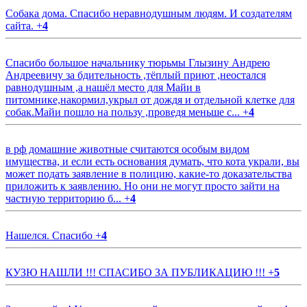
Собака дома. Спасибо неравнодушным людям. И создателям
сайта.
+
4
Спасибо большое начальнику тюрьмы Глызину Андрею
Андреевичу за бдительность ,тёплый приют ,неостался
равнодушным ,а нашёл место для Майи в
питомнике,накормил,укрыл от дождя и отдельной клетке для
собак.Майи пошло на пользу ,проведя меньше с...
+
4
в рф домашние животные считаются особым видом
имущества, и если есть основания думать, что кота украли, вы
может подать заявление в полицию, какие-то доказательства
приложить к заявлению. Но они не могут просто зайти на
частную территорию б...
+
4
Нашелся. Спасибо
+
4
КУЗЮ НАШЛИ !!! СПАСИБО ЗА ПУБЛИКАЦИЮ !!!
+
5