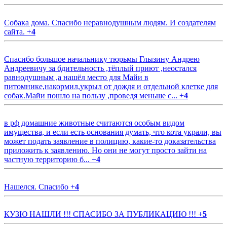
Собака дома. Спасибо неравнодушным людям. И создателям
сайта.
+
4
Спасибо большое начальнику тюрьмы Глызину Андрею
Андреевичу за бдительность ,тёплый приют ,неостался
равнодушным ,а нашёл место для Майи в
питомнике,накормил,укрыл от дождя и отдельной клетке для
собак.Майи пошло на пользу ,проведя меньше с...
+
4
в рф домашние животные считаются особым видом
имущества, и если есть основания думать, что кота украли, вы
может подать заявление в полицию, какие-то доказательства
приложить к заявлению. Но они не могут просто зайти на
частную территорию б...
+
4
Нашелся. Спасибо
+
4
КУЗЮ НАШЛИ !!! СПАСИБО ЗА ПУБЛИКАЦИЮ !!!
+
5