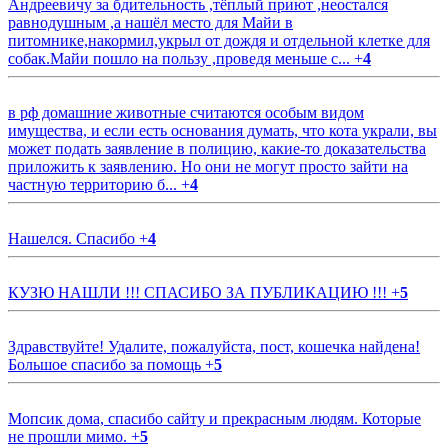
Андреевичу за бдительность ,тёплый приют ,неостался
равнодушным ,а нашёл место для Майи в
питомнике,накормил,укрыл от дождя и отдельной клетке для
собак.Майи пошло на пользу ,проведя меньше с...
+
4
в рф домашние животные считаются особым видом
имущества, и если есть основания думать, что кота украли, вы
может подать заявление в полицию, какие-то доказательства
приложить к заявлению. Но они не могут просто зайти на
частную территорию б...
+
4
Нашелся. Спасибо
+
4
КУЗЮ НАШЛИ !!! СПАСИБО ЗА ПУБЛИКАЦИЮ !!!
+
5
Здравствуйте! Удалите, пожалуйста, пост, кошечка найдена!
Большое спасибо за помощь
+
5
Мопсик дома, спасибо сайту и прекрасным людям. Которые
не прошли мимо.
+
5