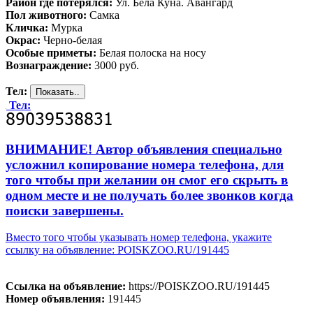
Район где потерялся:
Ул. Бела Куна. Авангард
Пол животного:
Самка
Кличка:
Мурка
Окрас:
Черно-белая
Особые приметы:
Белая полоска на носу
Вознаграждение:
3000 руб.
Тел:
Тел:
ВНИМАНИЕ! Автор объявления специально
усложнил копирование номера телефона, для
того чтобы при желании он смог его скрыть в
одном месте и не получать более звонков когда
поиски завершены.
Вместо того чтобы указывать номер телефона, укажите
ссылку на объявление: POISKZOO.RU/191445
Ссылка на объявление:
https://POISKZOO.RU/191445
Номер объявления:
191445