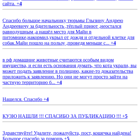
сайта.
+
4
Спасибо большое начальнику тюрьмы Глызину Андрею
Андреевичу за бдительность ,тёплый приют ,неостался
равнодушным ,а нашёл место для Майи в
питомнике,накормил,укрыл от дождя и отдельной клетке для
собак.Майи пошло на пользу ,проведя меньше с...
+
4
в рф домашние животные считаются особым видом
имущества, и если есть основания думать, что кота украли, вы
может подать заявление в полицию, какие-то доказательства
приложить к заявлению. Но они не могут просто зайти на
частную территорию б...
+
4
Нашелся. Спасибо
+
4
КУЗЮ НАШЛИ !!! СПАСИБО ЗА ПУБЛИКАЦИЮ !!!
+
5
Здравствуйте! Удалите, пожалуйста, пост, кошечка найдена!
Большое спасибо за помощь
+
5