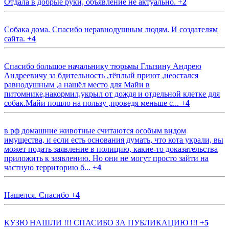
Отдала в добрые руки, объявление не актуально.
+
2
Собака дома. Спасибо неравнодушным людям. И создателям
сайта.
+
4
Спасибо большое начальнику тюрьмы Глызину Андрею
Андреевичу за бдительность ,тёплый приют ,неостался
равнодушным ,а нашёл место для Майи в
питомнике,накормил,укрыл от дождя и отдельной клетке для
собак.Майи пошло на пользу ,проведя меньше с...
+
4
в рф домашние животные считаются особым видом
имущества, и если есть основания думать, что кота украли, вы
может подать заявление в полицию, какие-то доказательства
приложить к заявлению. Но они не могут просто зайти на
частную территорию б...
+
4
Нашелся. Спасибо
+
4
КУЗЮ НАШЛИ !!! СПАСИБО ЗА ПУБЛИКАЦИЮ !!!
+
5