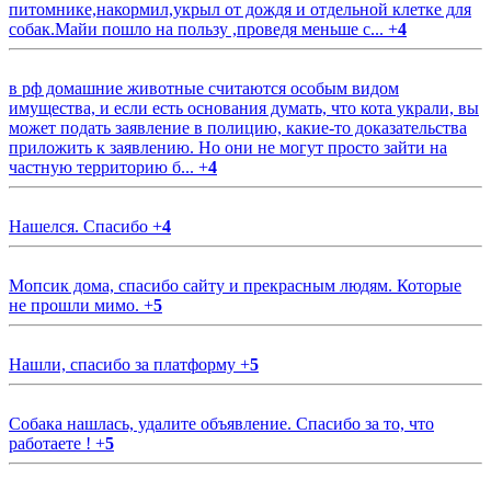
питомнике,накормил,укрыл от дождя и отдельной клетке для
собак.Майи пошло на пользу ,проведя меньше с...
+
4
в рф домашние животные считаются особым видом
имущества, и если есть основания думать, что кота украли, вы
может подать заявление в полицию, какие-то доказательства
приложить к заявлению. Но они не могут просто зайти на
частную территорию б...
+
4
Нашелся. Спасибо
+
4
Мопсик дома, спасибо сайту и прекрасным людям. Которые
не прошли мимо.
+
5
Нашли, спасибо за платформу
+
5
Собака нашлась, удалите объявление. Спасибо за то, что
работаете !
+
5