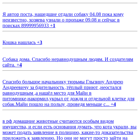
Я автор поста, нашедшие отдали собаку 04.08 пока кому
неизвестно, хозяева узнали о пропаже 09.08 и сейчас в
поисках 89999956933
+
1
Кошка нашлась
+
3
Собака дома. Спасибо неравнодушным людям. И создателям
сайта.
+
4
Спасибо большое начальнику тюрьмы Глызину Андрею
Андреевичу за бдительность ,тёплый приют ,неостался
равнодушным ,а нашёл место для Майи в
питомнике,накормил,укрыл от дождя и отдельной клетке для
собак.Майи пошло на пользу ,проведя меньше с...
+
4
в рф домашние животные считаются особым видом
имущества, и если есть основания думать, что кота украли, вы
может подать заявление в полицию, какие-то доказательства
приложить к заявлению. Но они не могут просто зайти на