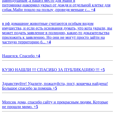
равнодушным ,а нашёл место для Майи в
питомнике,накормил,укрыл от дождя и отдельной клетке для
собак.Майи пошло на пользу ,проведя меньше с...
+
4
в рф домашние животные считаются особым видом
имущества, и если есть основания думать, что кота украли, вы
может подать заявление в полицию, какие-то доказательства
приложить к заявлению. Но они не могут просто зайти на
частную территорию б...
+
4
Нашелся. Спасибо
+
4
КУЗЮ НАШЛИ !!! СПАСИБО ЗА ПУБЛИКАЦИЮ !!!
+
5
Здравствуйте! Удалите, пожалуйста, пост, кошечка найдена!
Большое спасибо за помощь
+
5
Мопсик дома, спасибо сайту и прекрасным людям. Которые
не прошли мимо.
+
5