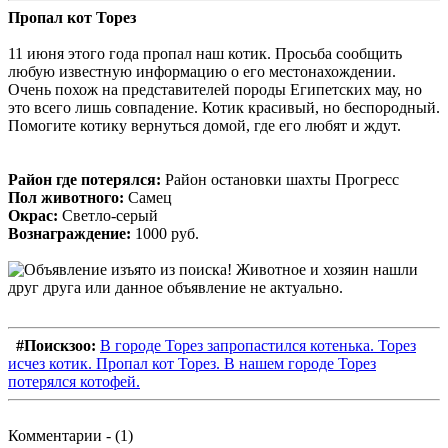
Пропал кот Торез
11 июня этого года пропал наш котик. Просьба сообщить
любую известную информацию о его местонахождении.
Очень похож на представителей породы Египетских мау, но
это всего лишь совпадение. Котик красивый, но беспородный.
Помогите котику вернуться домой, где его любят и ждут.
Район где потерялся:
Район остановки шахты Прогресс
Пол животного:
Самец
Окрас:
Светло-серый
Вознаграждение:
1000 руб.
#Поискзоо:
В городе Торез запропастился котенька. Торез
исчез котик. Пропал кот Торез. В нашем городе Торез
потерялся котофей.
Комментарии - (1)