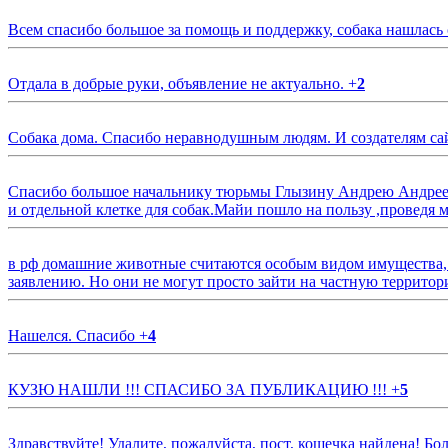
Всем спасибо большое за помощь и поддержку, собака нашлась
Отдала в добрые руки, объявление не актуально.
+
2
Собака дома. Спасибо неравнодушным людям. И создателям са
Спасибо большое начальнику тюрьмы Глызину Андрею Андрееви
и отдельной клетке для собак.Майи пошло на пользу ,проведя м
в рф домашние животные считаются особым видом имущества, и 
заявлению. Но они не могут просто зайти на частную территор
Нашелся. Спасибо
+
4
КУЗЮ НАШЛИ !!! СПАСИБО ЗА ПУБЛИКАЦИЮ !!!
+
5
Здравствуйте! Удалите, пожалуйста, пост, кошечка найдена! Б