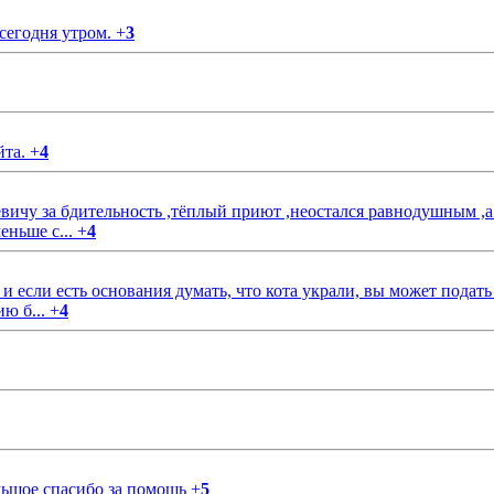
 сегодня утром.
+
3
йта.
+
4
чу за бдительность ,тёплый приют ,неостался равнодушным ,а
еньше с...
+
4
если есть основания думать, что кота украли, вы может подать
ию б...
+
4
ольшое спасибо за помощь
+
5