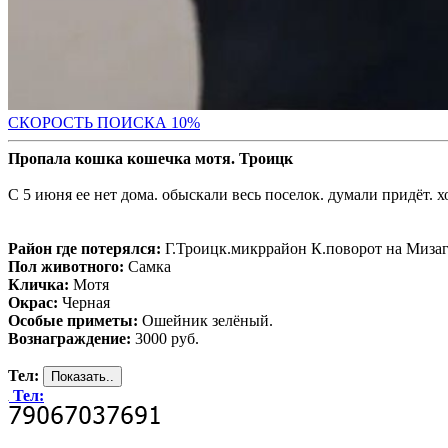
С
КОРОСТЬ ПОИСКА 10%
Пропала кошка кошечка мотя. Троицк
С 5 июня ее нет дома. обыскали весь поселок. думали придёт. х
Район где потерялся:
Г.Троицк.микррайон К.поворот на Миза
Пол животного:
Самка
Кличка:
Мотя
Окрас:
Черная
Особые приметы:
Ошейник зелёный.
Вознаграждение:
3000 руб.
Тел:
Тел: