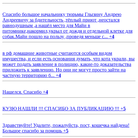
Спасибо большое начальнику тюрьмы Глызину Андрею
Андреевичу за бдительность ,тёплый приют ,неостался
равнодушным ,а нашёл место для Майи в
питомнике,накормил,укрыл от дождя и отдельной клетке для
собак.Майи пошло на пользу ,проведя меньше с...
+
4
в рф домашние животные считаются особым видом
имущества, и если есть основания думать, что кота украли, вы
может подать заявление в полицию, какие-то доказательства
приложить к заявлению. Но они не могут просто зайти на
частную территорию б...
+
4
Нашелся. Спасибо
+
4
КУЗЮ НАШЛИ !!! СПАСИБО ЗА ПУБЛИКАЦИЮ !!!
+
5
Здравствуйте! Удалите, пожалуйста, пост, кошечка найдена!
Большое спасибо за помощь
+
5