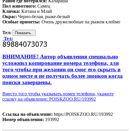
Район где потерялся:
Калараша
Пол животного:
Самец
Кличка:
Китана и Млай
Окрас:
Черно-белая, рыже-белый
Особые приметы:
Очень дружелюбные на рыжем клеймо
Тел:
Тел:
ВНИМАНИЕ! Автор объявления специально
усложнил копирование номера телефона, для
того чтобы при желании он смог его скрыть в
одном месте и не получать более звонков когда
поиски завершены.
Вместо того чтобы указывать номер телефона, укажите
ссылку на объявление: POISKZOO.RU/193992
Ссылка на объявление:
https://POISKZOO.RU/193992
Номер объявления:
193992