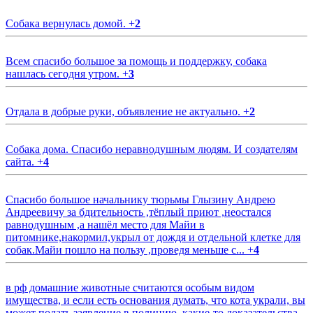
Собака вернулась домой.
+
2
Всем спасибо большое за помощь и поддержку, собака
нашлась сегодня утром.
+
3
Отдала в добрые руки, объявление не актуально.
+
2
Собака дома. Спасибо неравнодушным людям. И создателям
сайта.
+
4
Спасибо большое начальнику тюрьмы Глызину Андрею
Андреевичу за бдительность ,тёплый приют ,неостался
равнодушным ,а нашёл место для Майи в
питомнике,накормил,укрыл от дождя и отдельной клетке для
собак.Майи пошло на пользу ,проведя меньше с...
+
4
в рф домашние животные считаются особым видом
имущества, и если есть основания думать, что кота украли, вы
может подать заявление в полицию, какие-то доказательства