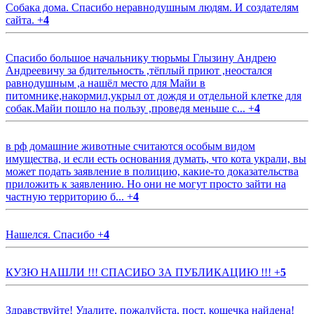
Собака дома. Спасибо неравнодушным людям. И создателям
сайта.
+
4
Спасибо большое начальнику тюрьмы Глызину Андрею
Андреевичу за бдительность ,тёплый приют ,неостался
равнодушным ,а нашёл место для Майи в
питомнике,накормил,укрыл от дождя и отдельной клетке для
собак.Майи пошло на пользу ,проведя меньше с...
+
4
в рф домашние животные считаются особым видом
имущества, и если есть основания думать, что кота украли, вы
может подать заявление в полицию, какие-то доказательства
приложить к заявлению. Но они не могут просто зайти на
частную территорию б...
+
4
Нашелся. Спасибо
+
4
КУЗЮ НАШЛИ !!! СПАСИБО ЗА ПУБЛИКАЦИЮ !!!
+
5
Здравствуйте! Удалите, пожалуйста, пост, кошечка найдена!