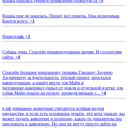
Кошка нашлась уберите объявление пожалуйста
+
3
Кошка еще не нашлась. Прошу все помочь. Она нелюдимая.
Боится всего.
+
1
Нашелся🙏
+
2
Собака дома. Спасибо неравнодушным людям. И создателям
сайта.
+
4
Спасибо большое начальнику тюрьмы Глызину Андрею
Андреевичу за бдительность ,тёплый приют ,неостался
равнодушным ,а нашёл место для Майи в
питомнике,накормил,укрыл от дождя и отдельной клетке для
собак.Майи пошло на пользу ,проведя меньше с...
+
4
в рф домашние животные считаются особым видом
имущества, и если есть основания думать, что кота украли, вы
может подать заявление в полицию, какие-то доказательства
приложить к заявлению. Но они не могут просто зайти на