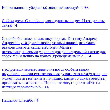
Кошка нашлась уберите объявление пожалуйста
+
3
Собака дома. Спасибо неравнодушным людям. И создателям
сайта.
+
4
Спасибо большое начальнику тюрьмы Глызину Андрею
Андреевичу за бдительность ,тёплый приют ,неостался
равнодушным ,а нашёл место для Майи в
питомнике,накормил,укрыл от дождя и отдельной клетке для
собак.Майи пошло на пользу ,проведя меньше с...
+
4
в рф домашние животные считаются особым видом
имущества, и если есть основания думать, что кота украли, вы
может подать заявление в полицию, какие-то доказательства
приложить к заявлению. Но они не могут просто зайти на
частную территорию б...
+
4
Нашелся. Спасибо
+
4