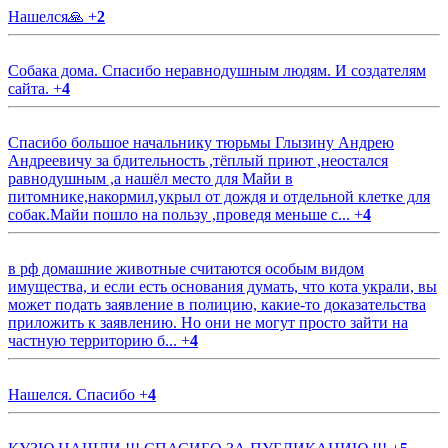
Нашелся🙏
+
2
Собака дома. Спасибо неравнодушным людям. И создателям
сайта.
+
4
Спасибо большое начальнику тюрьмы Глызину Андрею
Андреевичу за бдительность ,тёплый приют ,неостался
равнодушным ,а нашёл место для Майи в
питомнике,накормил,укрыл от дождя и отдельной клетке для
собак.Майи пошло на пользу ,проведя меньше с...
+
4
в рф домашние животные считаются особым видом
имущества, и если есть основания думать, что кота украли, вы
может подать заявление в полицию, какие-то доказательства
приложить к заявлению. Но они не могут просто зайти на
частную территорию б...
+
4
Нашелся. Спасибо
+
4