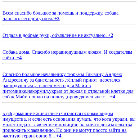
Всем спасибо большое за помощь и поддержку, собака
нашлась сегодня утром.
+
3
Отдала в добрые руки, объявление не актуально.
+
2
Собака дома. Спасибо неравнодушным людям. И создателям
сайта.
+
4
Спасибо большое начальнику тюрьмы Глызину Андрею
Андреевичу за бдительность ,тёплый приют ,неостался
равнодушным ,а нашёл место для Майи в
питомнике,накормил,укрыл от дождя и отдельной клетке для
собак.Майи пошло на пользу ,проведя меньше с...
+
4
в рф домашние животные считаются особым видом
имущества, и если есть основания думать, что кота украли, вы
может подать заявление в полицию, какие-то доказательства
приложить к заявлению. Но они не могут просто зайти на
частную территорию б...
+
4