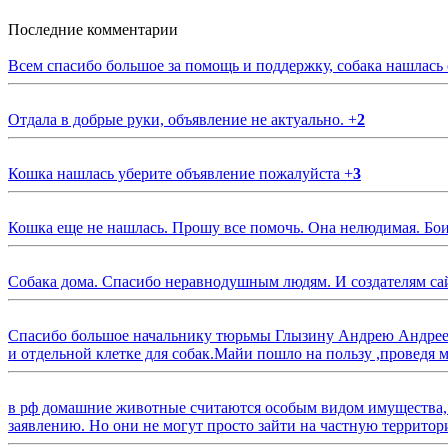
Последние комментарии
Всем спасибо большое за помощь и поддержку, собака нашлась
Отдала в добрые руки, объявление не актуально.
+
2
Кошка нашлась уберите объявление пожалуйста
+
3
Кошка еще не нашлась. Прошу все помочь. Она нелюдимая. Бои
Собака дома. Спасибо неравнодушным людям. И создателям са
Спасибо большое начальнику тюрьмы Глызину Андрею Андрееви
и отдельной клетке для собак.Майи пошло на пользу ,проведя м
в рф домашние животные считаются особым видом имущества, и 
заявлению. Но они не могут просто зайти на частную территор