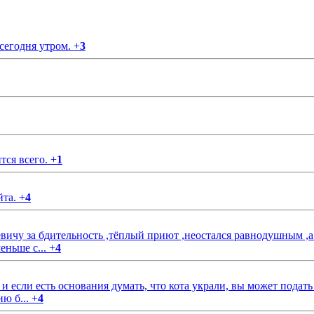
 сегодня утром.
+
3
тся всего.
+
1
йта.
+
4
чу за бдительность ,тёплый приют ,неостался равнодушным ,а
еньше с...
+
4
если есть основания думать, что кота украли, вы может подать
ию б...
+
4