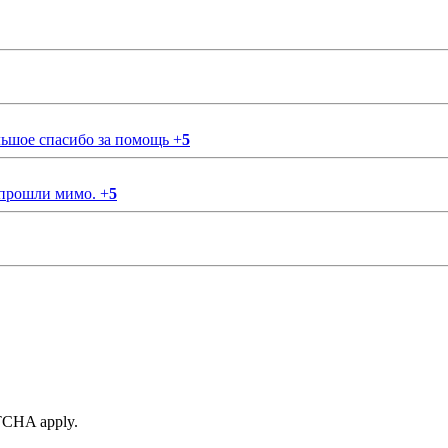
ольшое спасибо за помощь
+
5
 прошли мимо.
+
5
TCHA apply.