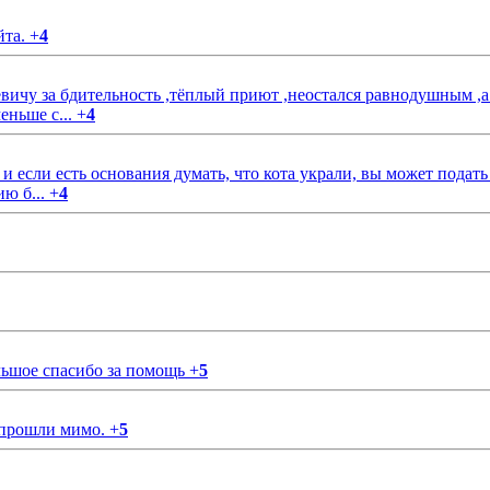
йта.
+
4
чу за бдительность ,тёплый приют ,неостался равнодушным ,а
еньше с...
+
4
если есть основания думать, что кота украли, вы может подать
ию б...
+
4
ольшое спасибо за помощь
+
5
 прошли мимо.
+
5