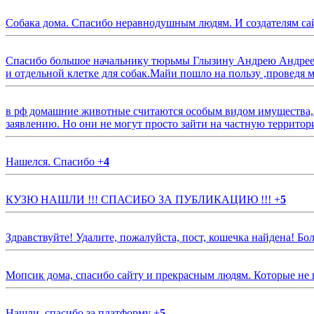
Собака дома. Спасибо неравнодушным людям. И создателям са
Спасибо большое начальнику тюрьмы Глызину Андрею Андрееви
и отдельной клетке для собак.Майи пошло на пользу ,проведя м
в рф домашние животные считаются особым видом имущества, и 
заявлению. Но они не могут просто зайти на частную территор
Нашелся. Спасибо
+
4
КУЗЮ НАШЛИ !!! СПАСИБО ЗА ПУБЛИКАЦИЮ !!!
+
5
Здравствуйте! Удалите, пожалуйста, пост, кошечка найдена! Б
Мопсик дома, спасибо сайту и прекрасным людям. Которые не
Нашли, спасибо за платформу
+
5