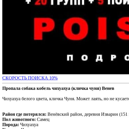
С
КОРОСТЬ ПОИСКА 10%
Пропала собака кобель чихуахуа (кличка чуня) Венев
Чихуахуа белого цвета, кличка Чуня. Может лаять, но не кусает
Район где потерялся:
Венёвский район, деревня Изварин (151 
Пол животного:
Самец
Порода:
Чихуахуа