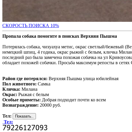
С
КОРОСТЬ ПОИСКА 10%
Пропала собака помогите в поисках Верхняя Пышма
Потерялась собака, чихуахуа метис, окрас светлый/бежевый (В
немецкий шпиц, 4 годика, окрас рыжий с белым, кличка Милан
последний раз была замечена похожая собачка на ул Кривоусов
обладает похожей собачки. Просьба максимум репосты в сетях 
Район где потерялся:
Верхняя Пышма улица юбилейная
Пол животного:
Самка
Кличка:
Милана
Окрас:
Рыжая с белым
Особые приметы:
Добрая подходит почти ко всем
Вознаграждение:
20000 руб.
Тел:
Тел: