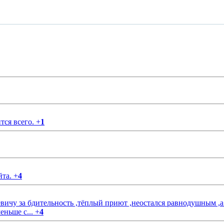
тся всего.
+
1
йта.
+
4
чу за бдительность ,тёплый приют ,неостался равнодушным ,а
еньше с...
+
4