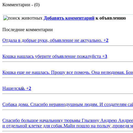
Комментарии - (0)
Добавить комментарий
к объявлению
Последние комментарии
Отдала в добрые руки, объявление не актуально.
+
2
Кошка нашлась уберите объявление пожалуйста
+
3
Кошка еще не нашлась. Прошу все помочь. Она нелюдимая. Бои
Нашелся🙏
+
2
Собака дома. Спасибо неравнодушным людям. И создателям са
Спасибо большое начальнику тюрьмы Глызину Андрею Андрееви
и отдельной клетке для собак.Майи пошло на пользу ,проведя м