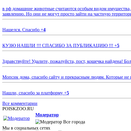
в рф домашние животные считаются особым видом имущества, и 
заявлению. Но они не могут просто зайти на частную территор
Нашелся. Спасибо
+
4
КУЗЮ НАШЛИ !!! СПАСИБО ЗА ПУБЛИКАЦИЮ !!!
+
5
Здравствуйте! Удалите, пожалуйста, пост, кошечка найдена! Б
Мопсик дома, спасибо сайту и прекрасным людям. Которые не
Нашли, спасибо за платформу
+
5
Все комментарии
POISKZOO.RU
Модератор
Все города
Мы в социальных сетях