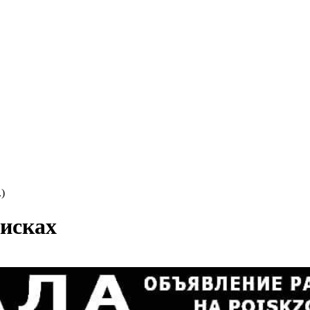
)
оисках