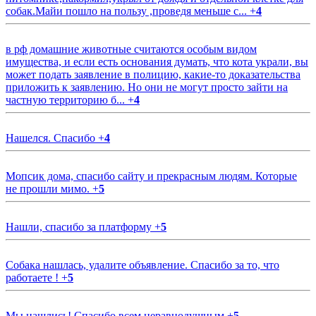
собак.Майи пошло на пользу ,проведя меньше с...
+
4
в рф домашние животные считаются особым видом
имущества, и если есть основания думать, что кота украли, вы
может подать заявление в полицию, какие-то доказательства
приложить к заявлению. Но они не могут просто зайти на
частную территорию б...
+
4
Нашелся. Спасибо
+
4
Мопсик дома, спасибо сайту и прекрасным людям. Которые
не прошли мимо.
+
5
Нашли, спасибо за платформу
+
5
Собака нашлась, удалите объявление. Спасибо за то, что
работаете !
+
5
Мы нашлись! Спасибо всем неравнодушным
+
5