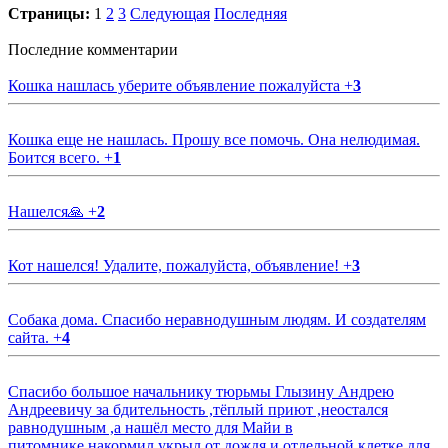
Страницы:
1
2
3
Следующая
Последняя
Последние комментарии
Кошка нашлась уберите объявление пожалуйста
+
3
Кошка еще не нашлась. Прошу все помочь. Она нелюдимая.
Боится всего.
+
1
Нашелся🙏
+
2
Кот нашелся! Удалите, пожалуйста, объявление!
+
3
Собака дома. Спасибо неравнодушным людям. И создателям
сайта.
+
4
Спасибо большое начальнику тюрьмы Глызину Андрею
Андреевичу за бдительность ,тёплый приют ,неостался
равнодушным ,а нашёл место для Майи в
питомнике,накормил,укрыл от дождя и отдельной клетке для