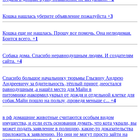
Кошка нашлась уберите объявление пожалуйста
+
3
Кошка еще не нашлась. Прошу все помочь. Она нелюдимая.
Боится всего.
+
1
Собака дома. Спасибо неравнодушным людям. И создателям
сайта.
+
4
Спасибо большое начальнику тюрьмы Глызину Андрею
Андреевичу за бдительность ,тёплый приют ,неостался
равнодушным ,а нашёл место для Майи в
питомнике,накормил,укрыл от дождя и отдельной клетке для
собак.Майи пошло на пользу ,проведя меньше с...
+
4
в рф домашние животные считаются особым видом
имущества, и если есть основания думать, что кота украли, вы
может подать заявление в полицию, какие-то доказательства
приложить к заявлению. Но они не могут просто зайти на
частную территорию б...
+
4