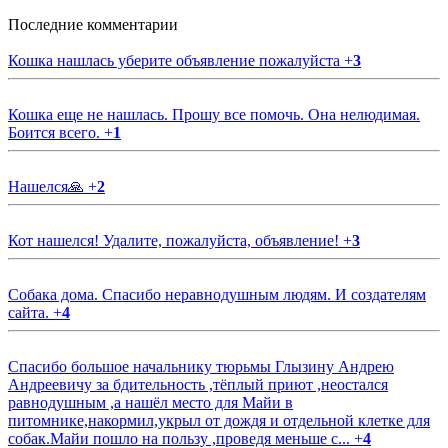
Последние комментарии
Кошка нашлась уберите объявление пожалуйста
+
3
Кошка еще не нашлась. Прошу все помочь. Она нелюдимая.
Боится всего.
+
1
Нашелся🙏
+
2
Кот нашелся! Удалите, пожалуйста, объявление!
+
3
Собака дома. Спасибо неравнодушным людям. И создателям
сайта.
+
4
Спасибо большое начальнику тюрьмы Глызину Андрею
Андреевичу за бдительность ,тёплый приют ,неостался
равнодушным ,а нашёл место для Майи в
питомнике,накормил,укрыл от дождя и отдельной клетке для
собак.Майи пошло на пользу ,проведя меньше с...
+
4