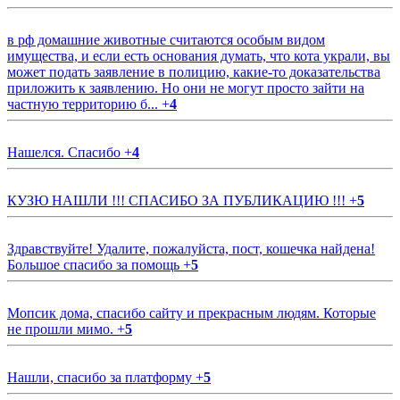
в рф домашние животные считаются особым видом
имущества, и если есть основания думать, что кота украли, вы
может подать заявление в полицию, какие-то доказательства
приложить к заявлению. Но они не могут просто зайти на
частную территорию б...
+
4
Нашелся. Спасибо
+
4
КУЗЮ НАШЛИ !!! СПАСИБО ЗА ПУБЛИКАЦИЮ !!!
+
5
Здравствуйте! Удалите, пожалуйста, пост, кошечка найдена!
Большое спасибо за помощь
+
5
Мопсик дома, спасибо сайту и прекрасным людям. Которые
не прошли мимо.
+
5
Нашли, спасибо за платформу
+
5