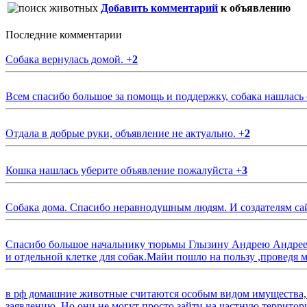
Добавить комментарий
к объявлению
Последние комментарии
Собака вернулась домой.
+
2
Всем спасибо большое за помощь и поддержку, собака нашлась
Отдала в добрые руки, объявление не актуально.
+
2
Кошка нашлась уберите объявление пожалуйста
+
3
Собака дома. Спасибо неравнодушным людям. И создателям са
Спасибо большое начальнику тюрьмы Глызину Андрею Андрееви
и отдельной клетке для собак.Майи пошло на пользу ,проведя м
в рф домашние животные считаются особым видом имущества, и 
заявлению. Но они не могут просто зайти на частную территор