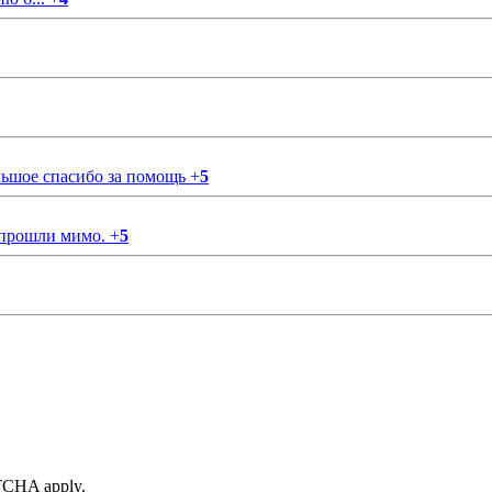
ольшое спасибо за помощь
+
5
 прошли мимо.
+
5
TCHA apply.