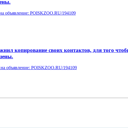
ены.
у на объявление: POISKZOO.RU/194109
л копирование своих контактов, для того чтобы 
шены.
ку на объявление: POISKZOO.RU/194109