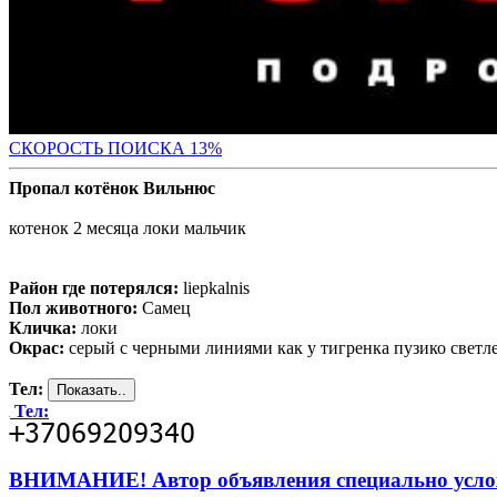
СК
ОРОСТЬ ПОИСКА 13%
Пропал котёнок Вильнюс
котенок 2 месяца локи мальчик
Район где потерялся:
liepkalnis
Пол животного:
Самец
Кличка:
локи
Окрас:
серый с черными линиями как у тигренка пузико светл
Тел:
Тел:
ВНИМАНИЕ! Автор объявления специально усложни