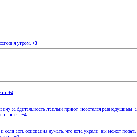
 сегодня утром.
+
3
йта.
+
4
чу за бдительность ,тёплый приют ,неостался равнодушным ,а
еньше с...
+
4
если есть основания думать, что кота украли, вы может подать
ию б...
+
4