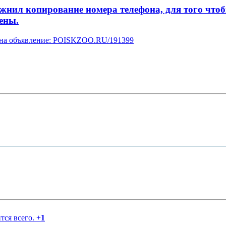
л копирование номера телефона, для того чтобы 
ены.
у на объявление: POISKZOO.RU/191399
тся всего.
+
1