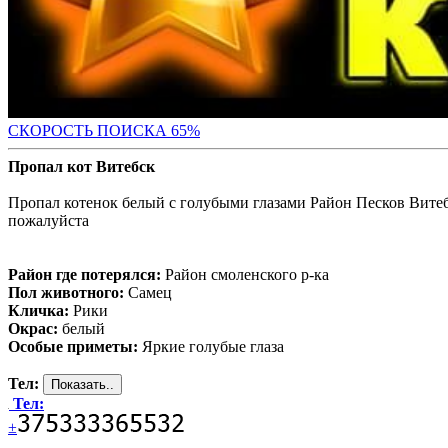
СКОРОСТЬ ПОИС
КА 65%
Пропал кот Витебск
Пропал котенок белый с голубыми глазами Район Песков Витеб
пожалуйста
Район где потерялся:
Район смоленского р-ка
Пол животного:
Самец
Кличка:
Рики
Окрас:
белый
Особые приметы:
Яркие голубые глаза
Тел:
Тел:
±