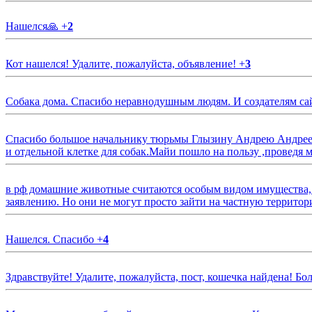
Нашелся🙏
+
2
Кот нашелся! Удалите, пожалуйста, объявление!
+
3
Собака дома. Спасибо неравнодушным людям. И создателям са
Спасибо большое начальнику тюрьмы Глызину Андрею Андрееви
и отдельной клетке для собак.Майи пошло на пользу ,проведя м
в рф домашние животные считаются особым видом имущества, и 
заявлению. Но они не могут просто зайти на частную территор
Нашелся. Спасибо
+
4
Здравствуйте! Удалите, пожалуйста, пост, кошечка найдена! Б