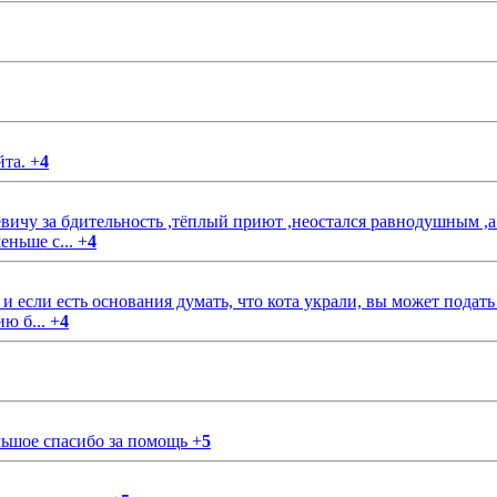
йта.
+
4
чу за бдительность ,тёплый приют ,неостался равнодушным ,а
еньше с...
+
4
если есть основания думать, что кота украли, вы может подать
ию б...
+
4
ольшое спасибо за помощь
+
5