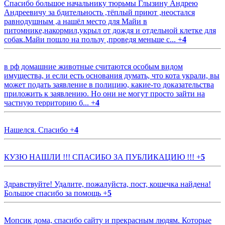
Спасибо большое начальнику тюрьмы Глызину Андрею
Андреевичу за бдительность ,тёплый приют ,неостался
равнодушным ,а нашёл место для Майи в
питомнике,накормил,укрыл от дождя и отдельной клетке для
собак.Майи пошло на пользу ,проведя меньше с...
+
4
в рф домашние животные считаются особым видом
имущества, и если есть основания думать, что кота украли, вы
может подать заявление в полицию, какие-то доказательства
приложить к заявлению. Но они не могут просто зайти на
частную территорию б...
+
4
Нашелся. Спасибо
+
4
КУЗЮ НАШЛИ !!! СПАСИБО ЗА ПУБЛИКАЦИЮ !!!
+
5
Здравствуйте! Удалите, пожалуйста, пост, кошечка найдена!
Большое спасибо за помощь
+
5
Мопсик дома, спасибо сайту и прекрасным людям. Которые