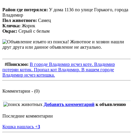
Район где потерялся:
У дома 113б по улице Горького, города
Владимир
Пол животного:
Самец
Кличка:
Жорик
Окрас:
Серый с белым
#Поискзоо:
В городе Владимир исчез коте. Владимир
потерян котик. Пропал кот Владимир. В нашем городе
Владимир исчез котишка.
Комментарии - (0)
Добавить комментарий
к объявлению
Последние комментарии
Кошка нашлась
+
3