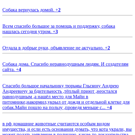
Собака вернулась домой.
+
2
Всем спасибо большое за помощь и поддержку, собака
нашлась сегодня утром.
+
3
Отдала в добрые руки, объявление не актуально.
+
2
Собака дома. Спасибо неравнодушным людям. И создателям
сайта.
+
4
Спасибо большое начальнику тюрьмы Глызину Андрею
Андреевичу за бдительность ,тёплый приют ,неостался
равнодушным ,а нашёл место для Майи в
питомнике,накормил,укрыл от дождя и отдельной клетке для
собак.Майи пошло на пользу ,проведя меньше с...
+
4
в рф домашние животные считаются особым видом
имущества, и если есть основания думать, что кота украли, вы
может подать заявление в полицию, какие-то доказательства