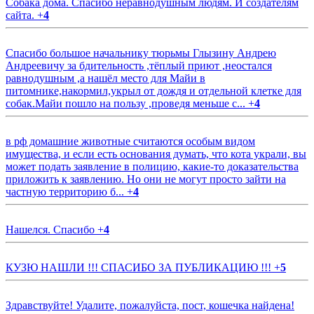
Собака дома. Спасибо неравнодушным людям. И создателям
сайта.
+
4
Спасибо большое начальнику тюрьмы Глызину Андрею
Андреевичу за бдительность ,тёплый приют ,неостался
равнодушным ,а нашёл место для Майи в
питомнике,накормил,укрыл от дождя и отдельной клетке для
собак.Майи пошло на пользу ,проведя меньше с...
+
4
в рф домашние животные считаются особым видом
имущества, и если есть основания думать, что кота украли, вы
может подать заявление в полицию, какие-то доказательства
приложить к заявлению. Но они не могут просто зайти на
частную территорию б...
+
4
Нашелся. Спасибо
+
4
КУЗЮ НАШЛИ !!! СПАСИБО ЗА ПУБЛИКАЦИЮ !!!
+
5
Здравствуйте! Удалите, пожалуйста, пост, кошечка найдена!