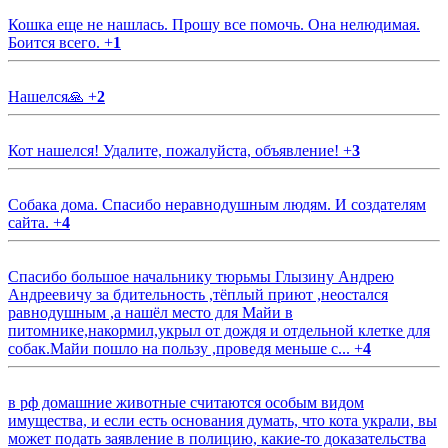
Кошка еще не нашлась. Прошу все помочь. Она нелюдимая.
Боится всего.
+
1
Нашелся🙏
+
2
Кот нашелся! Удалите, пожалуйста, объявление!
+
3
Собака дома. Спасибо неравнодушным людям. И создателям
сайта.
+
4
Спасибо большое начальнику тюрьмы Глызину Андрею
Андреевичу за бдительность ,тёплый приют ,неостался
равнодушным ,а нашёл место для Майи в
питомнике,накормил,укрыл от дождя и отдельной клетке для
собак.Майи пошло на пользу ,проведя меньше с...
+
4
в рф домашние животные считаются особым видом
имущества, и если есть основания думать, что кота украли, вы
может подать заявление в полицию, какие-то доказательства