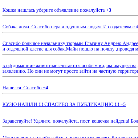
Кошка нашлась уберите объявление пожалуйста
+
3
Собака дома. Спасибо неравнодушным людям. И создателям са
Спасибо большое начальнику тюрьмы Глызину Андрею Андрееви
и отдельной клетке для собак.Майи пошло на пользу ,проведя м
в рф домашние животные считаются особым видом имущества, и 
заявлению. Но они не могут просто зайти на частную территор
Нашелся. Спасибо
+
4
КУЗЮ НАШЛИ !!! СПАСИБО ЗА ПУБЛИКАЦИЮ !!!
+
5
Здравствуйте! Удалите, пожалуйста, пост, кошечка найдена! Б
Мопсик дома, спасибо сайту и прекрасным людям. Которые не