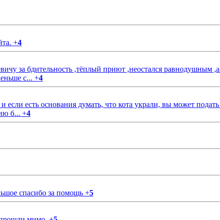
йта.
+
4
чу за бдительность ,тёплый приют ,неостался равнодушным ,а
еньше с...
+
4
если есть основания думать, что кота украли, вы может подать
ию б...
+
4
ольшое спасибо за помощь
+
5
 прошли мимо.
+
5