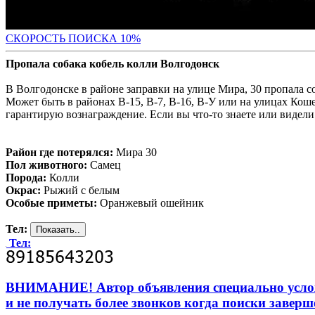
С
КОРОСТЬ ПОИСКА 10%
Пропала собака кобель колли Волгодонск
В Волгодонске в районе заправки на улице Мира, 30 пропала 
Может быть в районах В-15, В-7, В-16, В-У или на улицах Ко
гарантирую вознаграждение. Если вы что-то знаете или видели э
Район где потерялся:
Мира 30
Пол животного:
Самец
Порода:
Колли
Окрас:
Рыжий с белым
Особые приметы:
Оранжевый ошейник
Тел:
Тел:
ВНИМАНИЕ! Автор объявления специально усложни
и не получать более звонков когда поиски заверш