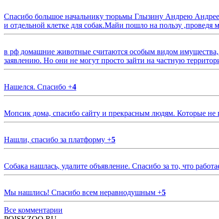
Спасибо большое начальнику тюрьмы Глызину Андрею Андрееви
и отдельной клетке для собак.Майи пошло на пользу ,проведя м
в рф домашние животные считаются особым видом имущества, и 
заявлению. Но они не могут просто зайти на частную территор
Нашелся. Спасибо
+
4
Мопсик дома, спасибо сайту и прекрасным людям. Которые не
Нашли, спасибо за платформу
+
5
Собака нашлась, удалите объявление. Спасибо за то, что работа
Мы нашлись! Спасибо всем неравнодушным
+
5
Все комментарии
POISKZOO.RU