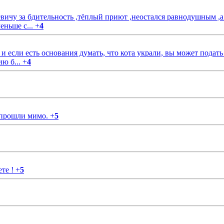
чу за бдительность ,тёплый приют ,неостался равнодушным ,а
еньше с...
+
4
если есть основания думать, что кота украли, вы может подать
ию б...
+
4
 прошли мимо.
+
5
ете !
+
5