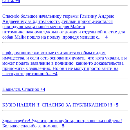
сайта.
+
4
Спасибо большое начальнику тюрьмы Глызину Андрею
Андреевичу за бдительность ,тёплый приют ,неостался
равнодушным ,а нашёл место для Майи в
питомнике,накормил,укрыл от дождя и отдельной клетке для
собак.Майи пошло на пользу ,проведя меньше с...
+
4
в рф домашние животные считаются особым видом
имущества, и если есть основания думать, что кота украли, вы
может подать заявление в полицию, какие-то доказательства
приложить к заявлению. Но они не могут просто зайти на
частную территорию б...
+
4
Нашелся. Спасибо
+
4
КУЗЮ НАШЛИ !!! СПАСИБО ЗА ПУБЛИКАЦИЮ !!!
+
5
Здравствуйте! Удалите, пожалуйста, пост, кошечка найдена!
Большое спасибо за помощь
+
5