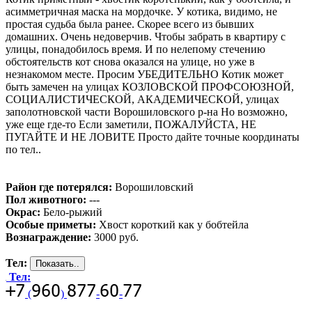
асимметричная маска на мордочке. У котика, видимо, не
простая судьба была ранее. Скорее всего из бывших
домашних. Очень недоверчив. Чтобы забрать в квартиру с
улицы, понадобилось время. И по нелепому стечению
обстоятельств кот снова оказался на улице, но уже в
незнакомом месте. Просим УБЕДИТЕЛЬНО Котик может
быть замечен на улицах КОЗЛОВСКОЙ ПРОФСОЮЗНОЙ,
СОЦИАЛИСТИЧЕСКОЙ, АКАДЕМИЧЕСКОЙ, улицах
заполотновской части Ворошиловского р-на Но возможно,
уже еще где-то Если заметили, ПОЖАЛУЙСТА, НЕ
ПУГАЙТЕ И НЕ ЛОВИТЕ Просто дайте точные координаты
по тел..
Район где потерялся:
Ворошиловский
Пол животного:
---
Окрас:
Бело-рыжий
Особые приметы:
Хвост короткий как у бобтейла
Вознаграждение:
3000 руб.
Тел:
Тел:
(
)
-
-