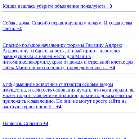
Кошка нашлась уберите объявление пожалуйста
+
3
Собака дома. Спасибо неравнодушным людям. И создателям
сайта.
+
4
Спасибо большое начальнику тюрьмы Глызину Андрею
Андреевичу за бдительность ,тёплый приют ,неостался
равнодушным ,а нашёл место для Майи в
питомнике,накормил,укрыл от дождя и отдельной клетке для
собак.Майи пошло на пользу ,проведя меньше с...
+
4
в рф домашние животные считаются особым видом
имущества, и если есть основания думать, что кота украли, вы
может подать заявление в полицию, какие-то доказательства
приложить к заявлению. Но они не могут просто зайти на
частную территорию б...
+
4
Нашелся. Спасибо
+
4