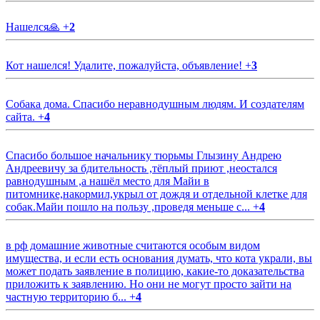
Нашелся🙏
+
2
Кот нашелся! Удалите, пожалуйста, объявление!
+
3
Собака дома. Спасибо неравнодушным людям. И создателям
сайта.
+
4
Спасибо большое начальнику тюрьмы Глызину Андрею
Андреевичу за бдительность ,тёплый приют ,неостался
равнодушным ,а нашёл место для Майи в
питомнике,накормил,укрыл от дождя и отдельной клетке для
собак.Майи пошло на пользу ,проведя меньше с...
+
4
в рф домашние животные считаются особым видом
имущества, и если есть основания думать, что кота украли, вы
может подать заявление в полицию, какие-то доказательства
приложить к заявлению. Но они не могут просто зайти на
частную территорию б...
+
4