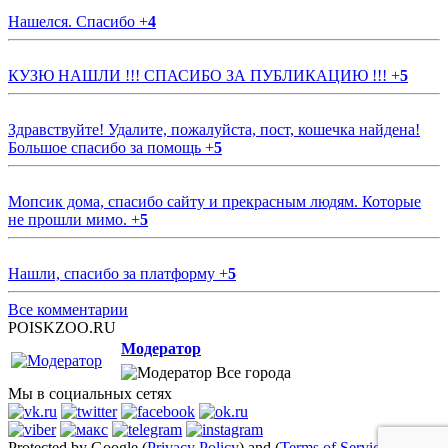
Нашелся. Спасибо
+
4
КУЗЮ НАШЛИ !!! СПАСИБО ЗА ПУБЛИКАЦИЮ !!!
+
5
Здравствуйте! Удалите, пожалуйста, пост, кошечка найдена!
Большое спасибо за помощь
+
5
Мопсик дома, спасибо сайту и прекрасным людям. Которые
не прошли мимо.
+
5
Нашли, спасибо за платформу
+
5
Все комментарии
POISKZOO.RU
Модератор
Все города
Мы в социальных сетях
Protected by Google (
Privacy Policy
) and (
Terms of Service
)