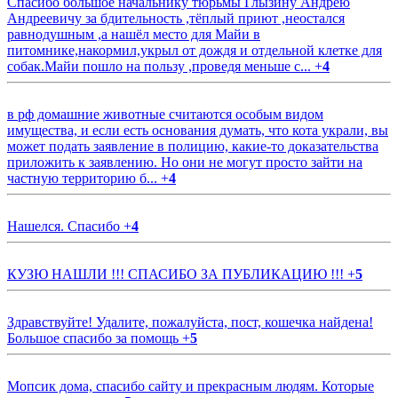
Спасибо большое начальнику тюрьмы Глызину Андрею
Андреевичу за бдительность ,тёплый приют ,неостался
равнодушным ,а нашёл место для Майи в
питомнике,накормил,укрыл от дождя и отдельной клетке для
собак.Майи пошло на пользу ,проведя меньше с...
+
4
в рф домашние животные считаются особым видом
имущества, и если есть основания думать, что кота украли, вы
может подать заявление в полицию, какие-то доказательства
приложить к заявлению. Но они не могут просто зайти на
частную территорию б...
+
4
Нашелся. Спасибо
+
4
КУЗЮ НАШЛИ !!! СПАСИБО ЗА ПУБЛИКАЦИЮ !!!
+
5
Здравствуйте! Удалите, пожалуйста, пост, кошечка найдена!
Большое спасибо за помощь
+
5
Мопсик дома, спасибо сайту и прекрасным людям. Которые