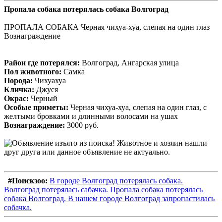
Пропала собака потерялась собака Волгоград
ПРОПАЛА СОБАКА Черная чихуа-хуа, слепая на один глаз
Вознаграждение
Район где потерялся:
Волгоград, Ангарская улица
Пол животного:
Самка
Порода:
Чихуахуа
Кличка:
Джуся
Окрас:
Черный
Особые приметы:
Черная чихуа-хуа, слепая на один глаз, с
желтыми бровками и длинными волосами на ушах
Вознаграждение:
3000 руб.
#Поискзоо:
В городе Волгоград потерялась собака.
Волгоград потерялась сабачка. Пропала собака потерялась
собака Волгоград. В нашем городе Волгоград запропастилась
собачка.