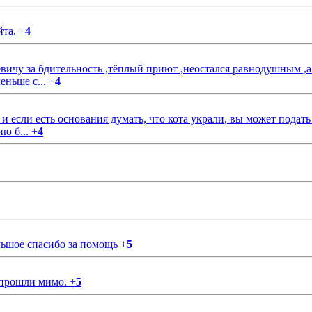
йта.
+
4
чу за бдительность ,тёплый приют ,неостался равнодушным ,а
еньше с...
+
4
если есть основания думать, что кота украли, вы может подать
ию б...
+
4
ольшое спасибо за помощь
+
5
 прошли мимо.
+
5