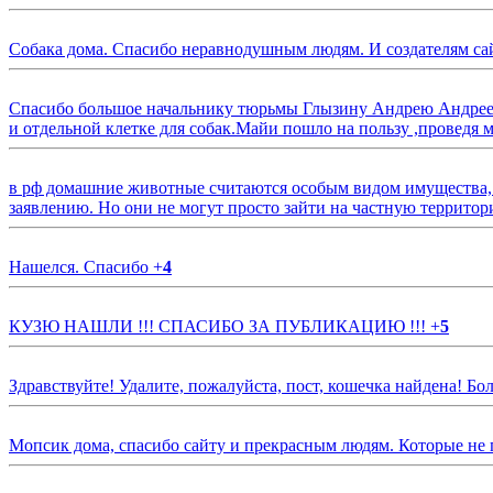
Собака дома. Спасибо неравнодушным людям. И создателям са
Спасибо большое начальнику тюрьмы Глызину Андрею Андрееви
и отдельной клетке для собак.Майи пошло на пользу ,проведя м
в рф домашние животные считаются особым видом имущества, и 
заявлению. Но они не могут просто зайти на частную территор
Нашелся. Спасибо
+
4
КУЗЮ НАШЛИ !!! СПАСИБО ЗА ПУБЛИКАЦИЮ !!!
+
5
Здравствуйте! Удалите, пожалуйста, пост, кошечка найдена! Б
Мопсик дома, спасибо сайту и прекрасным людям. Которые не